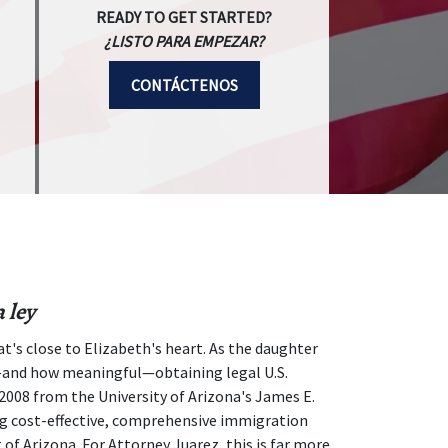
READY TO GET STARTED?
¿LISTO PARA EMPEZAR?
CONTÁCTENOS
 ley
's close to Elizabeth's heart. As the daughter
—and how meaningful—obtaining legal U.S.
n 2008 from the University of Arizona's James E.
ng cost-effective, comprehensive immigration
 of Arizona. For Attorney Juarez, this is far more