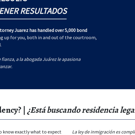
ENER RESULTADOS
torney Juarez has handled over 5,000 bond
g up for you, both in and out of the courtroom,
.
fianza, a la abogada Juárez le apasiona
anzar.
dency? |
¿Está buscando residencia lega
to know exactly what to expect
La ley de inmigración es compl