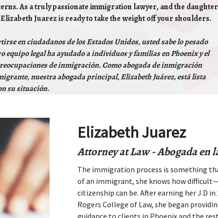
erns. As a truly passionate immigration lawyer, and the daughter
Elizabeth Juarez is ready to take the weight off your shoulders.
rtirse en ciudadanos de los Estados Unidos, usted sabe lo pesado
o equipo legal ha ayudado a individuos y familias en Phoenix y el
s preocupaciones de inmigración. Como abogada de inmigración
grante, nuestra abogada principal, Elizabeth Juárez, está lista
on su situación.
Elizabeth Juarez
Attorney at Law
-
Abogada en la
The immigration process is something that
of an immigrant, she knows how difficult
citizenship can be. After earning her J.D i
Rogers College of Law, she began providi
guidance to clients in Phoenix and the rest